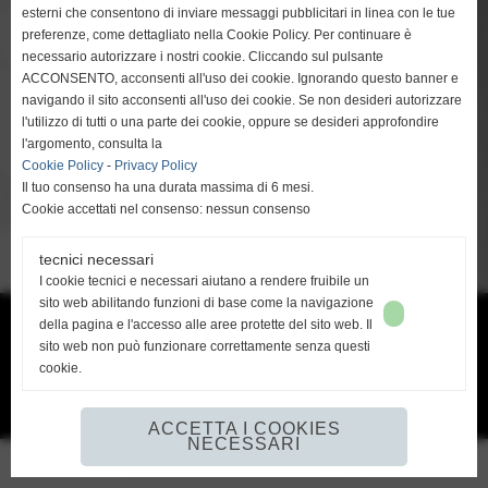
esterni che consentono di inviare messaggi pubblicitari in linea con le tue
preferenze, come dettagliato nella Cookie Policy. Per continuare è
necessario autorizzare i nostri cookie. Cliccando sul pulsante
ACCONSENTO, acconsenti all'uso dei cookie. Ignorando questo banner e
navigando il sito acconsenti all'uso dei cookie. Se non desideri autorizzare
l'utilizzo di tutti o una parte dei cookie, oppure se desideri approfondire
l'argomento, consulta la
Cookie Policy
-
Privacy Policy
Il tuo consenso ha una durata massima di 6 mesi.
Cookie accettati nel consenso: nessun consenso
tecnici necessari
I cookie tecnici e necessari aiutano a rendere fruibile un
sito web abilitando funzioni di base come la navigazione
della pagina e l'accesso alle aree protette del sito web. Il
Ge-Fin srl - P.IVA: 00913880506 -
info@ge-fin.it
- T.
+39 0571 1721060
sito web non può funzionare correttamente senza questi
cookie.
Privacy Policy
-
Cookie Policy
ACCETTA I COOKIES
NECESSARI
Realizzazione siti web www.sitoper.it