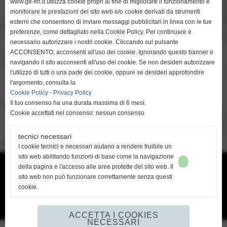
www.ge-fin.it utilizza cookie propri al fine di migliorare il funzionamento e
monitorare le prestazioni del sito web e/o cookie derivati da strumenti
esterni che consentono di inviare messaggi pubblicitari in linea con le tue
Ho letto e accetto: PRIVACY POLICY PER WWW.GE-FIN.IT
preferenze, come dettagliato nella Cookie Policy. Per continuare è
(Testo completo)
necessario autorizzare i nostri cookie. Cliccando sul pulsante
ACCONSENTO, acconsenti all'uso dei cookie. Ignorando questo banner e
codice di protezione
navigando il sito acconsenti all'uso dei cookie. Se non desideri autorizzare
refresh
l'utilizzo di tutti o una parte dei cookie, oppure se desideri approfondire
l'argomento, consulta la
Cookie Policy
-
Privacy Policy
Il tuo consenso ha una durata massima di 6 mesi.
Cookie accettati nel consenso: nessun consenso
tecnici necessari
I cookie tecnici e necessari aiutano a rendere fruibile un
sito web abilitando funzioni di base come la navigazione
della pagina e l'accesso alle aree protette del sito web. Il
Ge-Fin srl - P.IVA: 00913880506 -
info@ge-fin.it
- T.
+39 0571 1721060
sito web non può funzionare correttamente senza questi
cookie.
Privacy Policy
-
Cookie Policy
ACCETTA I COOKIES
NECESSARI