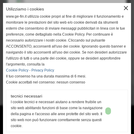
close
Utilizziamo i cookies
resta su italiano
www.ge-fin.it utilizza cookie propri al fine di migliorare il funzionamento e
monitorare le prestazioni del sito web e/o cookie derivati da strumenti
esterni che consentono di inviare messaggi pubblicitari in linea con le tue
preferenze, come dettagliato nella Cookie Policy. Per continuare è
necessario autorizzare i nostri cookie. Cliccando sul pulsante
ACCONSENTO, acconsenti all'uso dei cookie. Ignorando questo banner e
go to english
navigando il sito acconsenti all'uso dei cookie. Se non desideri autorizzare
https://www.eng.ge-fin.it
l'utilizzo di tutti o una parte dei cookie, oppure se desideri approfondire
l'argomento, consulta la
" Il cuore di un omo è molto simile al mare, ha le sue
Cookie Policy
-
Privacy Policy
tempeste, le sue maree e nelle sue profondità ha
Il tuo consenso ha una durata massima di 6 mesi.
anche le sue perle."
Cookie accettati nel consenso: nessun consenso
<< PRECEDENTE
SUCCESSIVO >>
tecnici necessari
I cookie tecnici e necessari aiutano a rendere fruibile un
sito web abilitando funzioni di base come la navigazione
della pagina e l'accesso alle aree protette del sito web. Il
Ge-Fin srl - P.IVA: 00913880506 -
info@ge-fin.it
- T.
+39 0571 1721060
sito web non può funzionare correttamente senza questi
cookie.
Privacy Policy
-
Cookie Policy